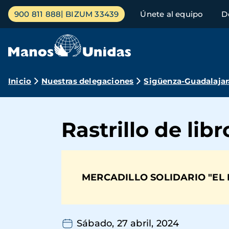
Pasar
Menú
900 811 888
BIZUM 33439
Únete al equipo
D
al
principal
contenido
principal
Ruta
Inicio
Nuestras delegaciones
Sigüenza-Guadalajar
de
navegación
Rastrillo de lib
MERCADILLO SOLIDARIO "EL 
Sábado, 27 abril, 2024