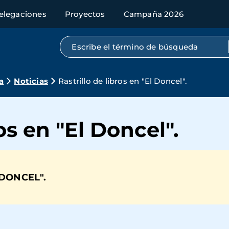
elegaciones
Proyectos
Campaña 2026
Búsqueda por texto completo
a
Noticias
Rastrillo de libros en "El Doncel".
ros en "El Doncel".
DONCEL".