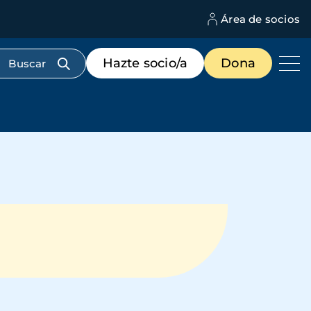
Área de socios
M
d
c
Menú
Hazte socio/a
Dona
d
de
us
destacados
cabecera