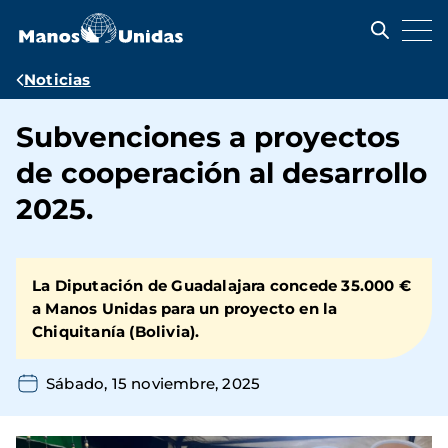
Pasar
al
contenido
principal
Ruta
Noticias
de
Subvenciones a proyectos
navegación
de cooperación al desarrollo
2025.
La
Diputación de Guadalajara
concede 35.000 €
a
Manos Unidas
para un proyecto en la
Chiquitanía (Bolivia).
Sábado, 15 noviembre, 2025