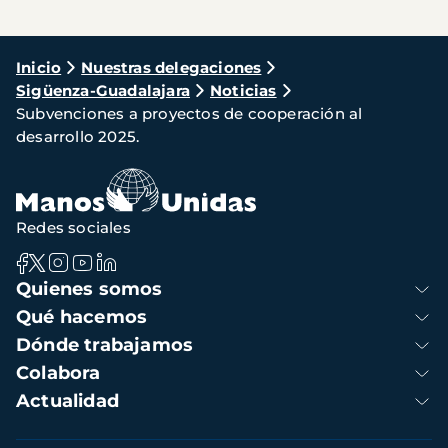
Ruta
Inicio
Nuestras delegaciones
Sigüenza-Guadalajara
Noticias
de
Subvenciones a proyectos de cooperación al
navegación
desarrollo 2025.
Redes sociales
Navegación
Quienes somos
principal
Qué hacemos
Dónde trabajamos
Colabora
Actualidad