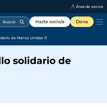
Área de socios
M
d
c
Menú
Hazte socio/a
Dona
d
de
us
destacados
cabecera
lidario de Manos Unidas !!!
lo solidario de