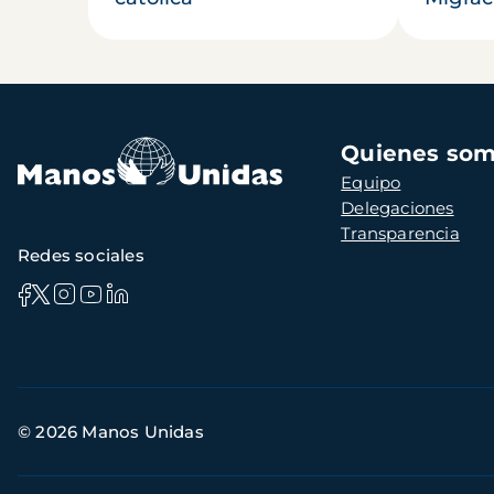
Navegación
Quienes so
principal
Equipo
Delegaciones
Transparencia
Redes sociales
Información
© 2026 Manos Unidas
de
contacto