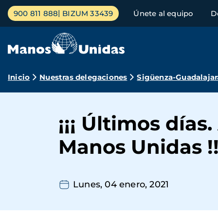
Pasar
Menú
900 811 888
BIZUM 33439
Únete al equipo
D
al
principal
contenido
principal
Ruta
Inicio
Nuestras delegaciones
Sigüenza-Guadalajar
de
navegación
¡¡¡ Últimos días
Manos Unidas !!
Lunes, 04 enero, 2021