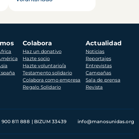
amos
Colabora
Actualidad
frica
Haz un donativo
Noticias
 América
Hazte socio
Reportajes
Asia
Hazte voluntario/a
Entrevistas
 España
Testamento solidario
Campañas
Colabora como empresa
Sala de prensa
Regalo Solidario
Revista
900 811 888
BIZUM 33439
info@manosunidas.org