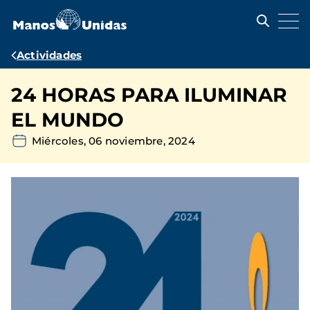
Pasar
al
contenido
principal
Ruta
Actividades
de
24 HORAS PARA ILUMINAR
navegación
EL MUNDO
Miércoles, 06 noviembre, 2024