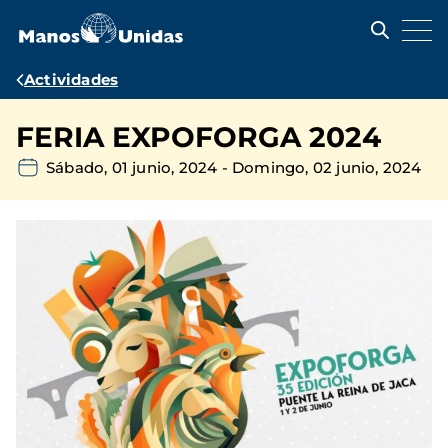
Pasar
al
contenido
principal
Ruta
Actividades
de
FERIA EXPOFORGA 2024
navegación
Sábado, 01 junio, 2024
-
Domingo, 02 junio, 2024