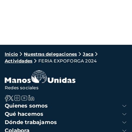
Ruta
Inicio
Nuestras delegaciones
Jaca
Actividades
FERIA EXPOFORGA 2024
de
navegación
Redes sociales
Navegación
Quienes somos
principal
Qué hacemos
Dónde trabajamos
Colabora