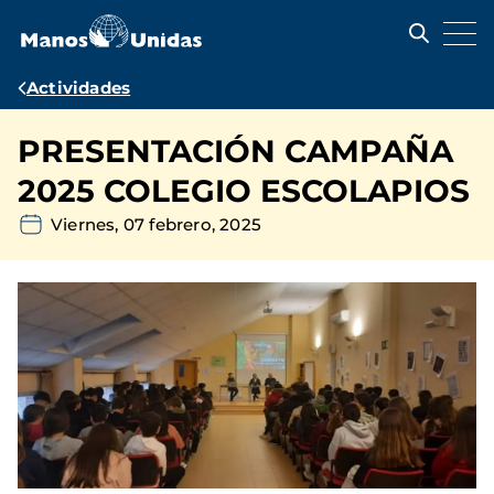
Pasar
al
contenido
principal
Ruta
Actividades
de
PRESENTACIÓN CAMPAÑA
navegación
2025 COLEGIO ESCOLAPIOS
Viernes, 07 febrero, 2025