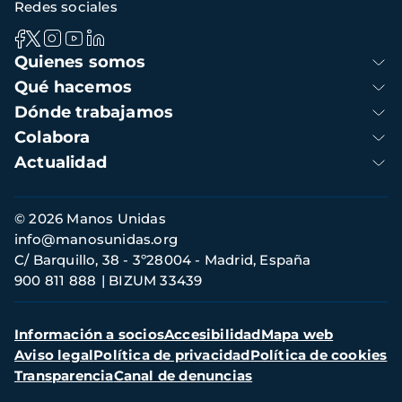
Redes sociales
Navegación
Quienes somos
principal
Qué hacemos
Dónde trabajamos
Colabora
Actualidad
Información
© 2026 Manos Unidas
de
info@manosunidas.org
contacto
C/ Barquillo, 38 - 3º28004 - Madrid, España
900 811 888
BIZUM 33439
Menú
Información a socios
Accesibilidad
Mapa web
secundario
Aviso legal
Política de privacidad
Política de cookies
Transparencia
Canal de denuncias