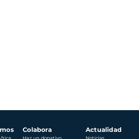
amos
Colabora
Actualidad
frica
Haz un donativo
Noticias