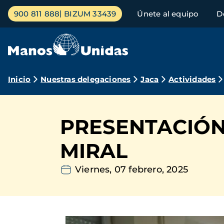
Pasar
Menú
900 811 888
BIZUM 33439
Únete al equipo
D
al
principal
contenido
principal
Ruta
Inicio
Nuestras delegaciones
Jaca
Actividades
de
navegación
PRESENTACIÓN
MIRAL
Viernes, 07 febrero, 2025