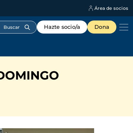
Área de socios
M
d
c
Menú
Hazte socio/a
Dona
d
de
us
destacados
cabecera
 DOMINGO