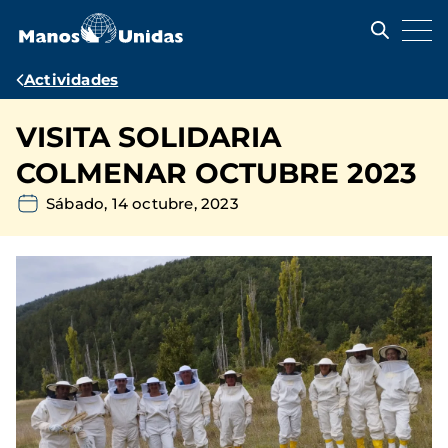
Pasar
al
contenido
principal
Ruta
Actividades
de
VISITA SOLIDARIA
navegación
COLMENAR OCTUBRE 2023
Sábado, 14 octubre, 2023