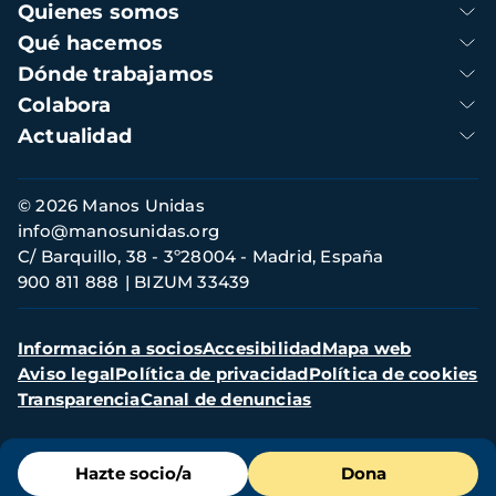
Navegación
Quienes somos
principal
Qué hacemos
Dónde trabajamos
Colabora
Actualidad
Información
© 2026 Manos Unidas
de
info@manosunidas.org
contacto
C/ Barquillo, 38 - 3º28004 - Madrid, España
900 811 888
BIZUM 33439
Menú
Información a socios
Accesibilidad
Mapa web
secundario
Aviso legal
Política de privacidad
Política de cookies
Transparencia
Canal de denuncias
Menú
Hazte socio/a
Dona
de