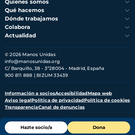
Navegación
Quienes somos
principal
Qué hacemos
Dónde trabajamos
Colabora
Actualidad
Información
© 2026 Manos Unidas
de
info@manosunidas.org
contacto
C/ Barquillo, 38 - 3º28004 - Madrid, España
900 811 888
BIZUM 33439
Menú
Información a socios
Accesibilidad
Mapa web
secundario
Aviso legal
Política de privacidad
Política de cookies
Transparencia
Canal de denuncias
Menú
Hazte socio/a
Dona
de