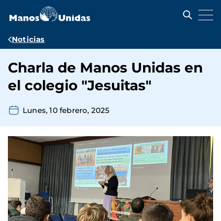
Pasar
al
contenido
principal
Ruta
Noticias
de
Charla de Manos Unidas en
navegación
el colegio "Jesuitas"
Lunes, 10 febrero, 2025