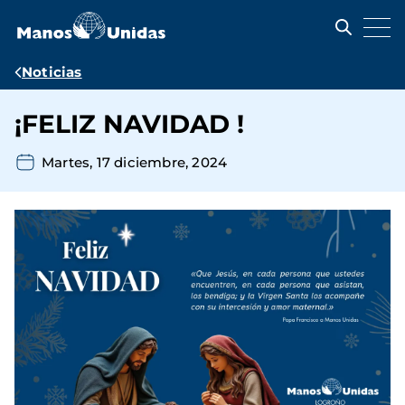
Pasar
al
contenido
principal
Ruta
Noticias
de
¡FELIZ NAVIDAD !
navegación
Martes, 17 diciembre, 2024