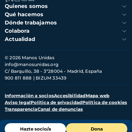
Navegación
Quienes somos
principal
Qué hacemos
Dónde trabajamos
Colabora
Actualidad
Información
© 2026 Manos Unidas
de
info@manosunidas.org
contacto
C/ Barquillo, 38 - 3º28004 - Madrid, España
900 811 888
BIZUM 33439
Menú
Información a socios
Accesibilidad
Mapa web
secundario
Aviso legal
Política de privacidad
Política de cookies
Transparencia
Canal de denuncias
Menú
Hazte socio/a
Dona
de