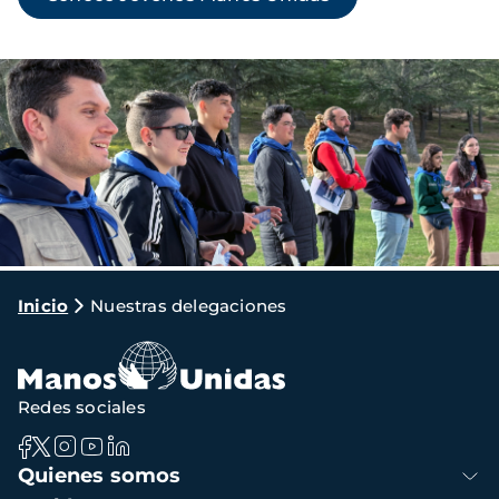
Imagen
Ruta
Inicio
Nuestras delegaciones
de
navegación
Redes sociales
Navegación
Quienes somos
principal