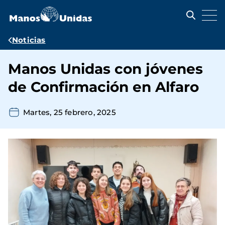
Pasar
al
contenido
principal
Ruta
Noticias
de
Manos Unidas con jóvenes
navegación
de Confirmación en Alfaro
Martes, 25 febrero, 2025