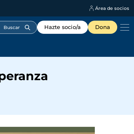
Área de socios
M
d
c
Menú
Hazte socio/a
Dona
d
de
us
destacados
cabecera
speranza