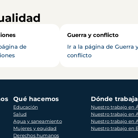
ualidad
iones
Guerra y conflicto
 página de
Ir a la página de Guerra 
iones
conflicto
mos
Qué hacemos
Dónde trabaj
Educación
Nuestro trabajo en Á
Salud
Nuestro trabajo en
Agua y saneamiento
Nuestro trabajo en 
Mujeres y equidad
Nuestro trabajo en
Derechos humanos