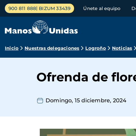
Pasar
Menú
900 811 888
BIZUM 33439
Únete al equipo
D
al
principal
contenido
principal
Ruta
Inicio
Nuestras delegaciones
Logroño
Noticias
de
navegación
Ofrenda de flor
Domingo, 15 diciembre, 2024