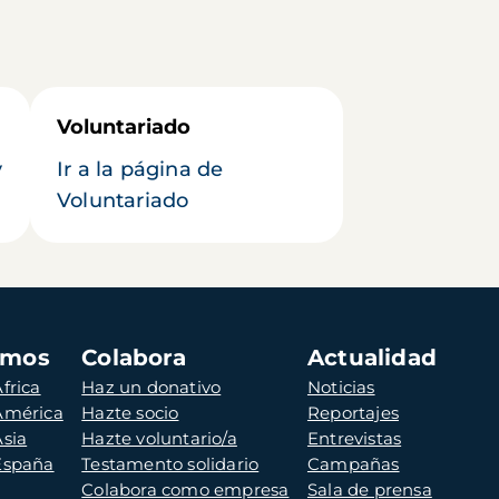
Voluntariado
y
Ir a la página de
Voluntariado
amos
Colabora
Actualidad
frica
Haz un donativo
Noticias
 América
Hazte socio
Reportajes
Asia
Hazte voluntario/a
Entrevistas
 España
Testamento solidario
Campañas
Colabora como empresa
Sala de prensa