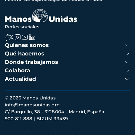
Redes sociales
Navegación
Quienes somos
principal
Qué hacemos
Dónde trabajamos
Colabora
Actualidad
Información
© 2026 Manos Unidas
de
info@manosunidas.org
contacto
C/ Barquillo, 38 - 3º28004 - Madrid, España
900 811 888
BIZUM 33439