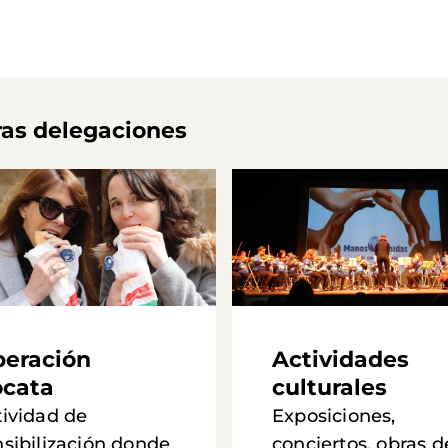
ras delegaciones
eración
Actividades
cata
culturales
tividad de
Exposiciones,
nsibilización donde
conciertos, obras d