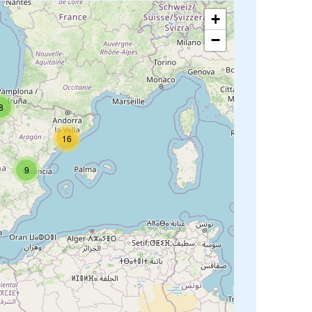
+
−
8
16
9