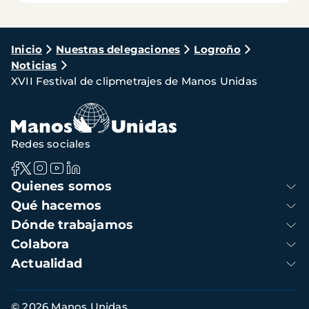
Ruta
Inicio
Nuestras delegaciones
Logroño
Noticias
de
XVII Festival de clipmetrajes de Manos Unidas
navegación
Redes sociales
Navegación
Quienes somos
principal
Qué hacemos
Dónde trabajamos
Colabora
Actualidad
Información
© 2026 Manos Unidas