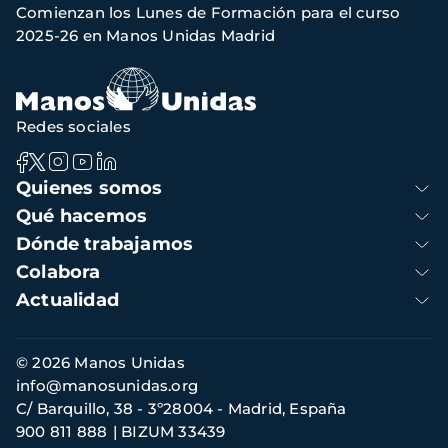
Comienzan los Lunes de Formación para el curso
navegación
2025-26 en Manos Unidas Madrid
Redes sociales
Navegación
Quienes somos
principal
Qué hacemos
Dónde trabajamos
Colabora
Actualidad
Información
© 2026 Manos Unidas
de
info@manosunidas.org
contacto
C/ Barquillo, 38 - 3º28004 - Madrid, España
900 811 888
BIZUM 33439