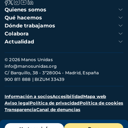
Navegación
Quienes somos
principal
Qué hacemos
Dónde trabajamos
Colabora
Actualidad
Información
© 2026 Manos Unidas
de
info@manosunidas.org
contacto
C/ Barquillo, 38 - 3º28004 - Madrid, España
900 811 888
BIZUM 33439
Menú
Información a socios
Accesibilidad
Mapa web
secundario
Aviso legal
Política de privacidad
Política de cookies
Transparencia
Canal de denuncias
Menú