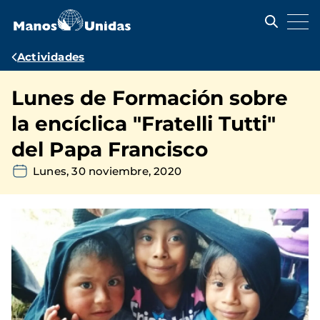
Pasar
al
contenido
principal
Ruta
Actividades
de
Lunes de Formación sobre
navegación
la encíclica "Fratelli Tutti"
del Papa Francisco
Lunes, 30 noviembre, 2020