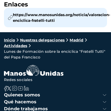
Enlaces
https://www.manosunidas.org/noticia/valoracion-
enciclica-fratelli-tutti
Ruta
Inicio
Nuestras delegaciones
Madrid
Actividades
de
Lunes de Formación sobre la encíclica "Fratelli Tutti"
navegación
del Papa Francisco
Redes sociales
Navegación
Quienes somos
principal
Qué hacemos
Dónde trabajamos