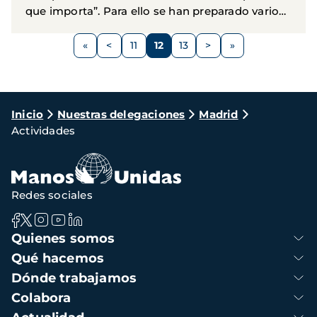
que importa”. Para ello se han preparado varios
eventos en torno al domingo 11 de febrero,
Paginación
cuando se celebra en...
<
11
12
13
>
Página
Página
Página
Página
Siguiente
anterior
página
Ruta
Inicio
Nuestras delegaciones
Madrid
Actividades
de
navegación
Redes sociales
Navegación
Quienes somos
principal
Qué hacemos
Dónde trabajamos
Colabora