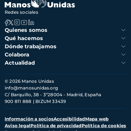
Redes sociales
Navegación
Quienes somos
principal
Qué hacemos
Dónde trabajamos
Colabora
Actualidad
Información
© 2026 Manos Unidas
de
info@manosunidas.org
contacto
C/ Barquillo, 38 - 3º28004 - Madrid, España
900 811 888
BIZUM 33439
Menú
Información a socios
Accesibilidad
Mapa web
secundario
Aviso legal
Política de privacidad
Política de cookies