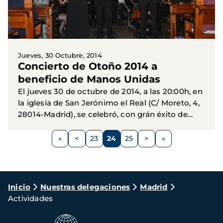
Jueves, 30 Octubre, 2014
Concierto de Otoño 2014 a
beneficio de Manos Unidas
El jueves 30 de octubre de 2014, a las 20:00h, en
la iglesia de San Jerónimo el Real (C/ Moreto, 4,
28014-Madrid), se celebró, con grán éxito de
público, el concierto organizado por Manos
Paginación
Unidas con...
<
23
24
25
>
Página
Página
Página
Página
Siguiente
anterior
página
Ruta
Inicio
Nuestras delegaciones
Madrid
Actividades
de
navegación