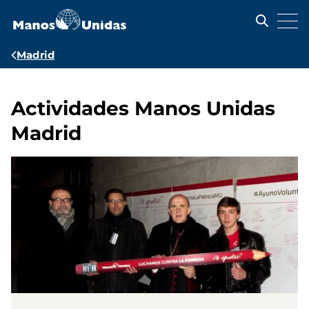
Pasar
al
contenido
principal
Ruta
Madrid
de
navegación
Actividades Manos Unidas
Madrid