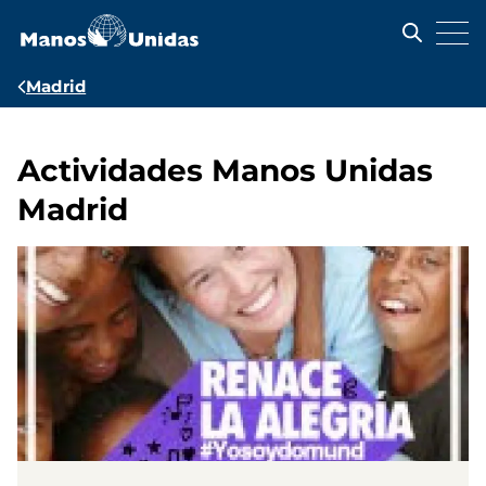
Pasar
al
contenido
principal
Ruta
Madrid
de
navegación
Actividades Manos Unidas
Madrid