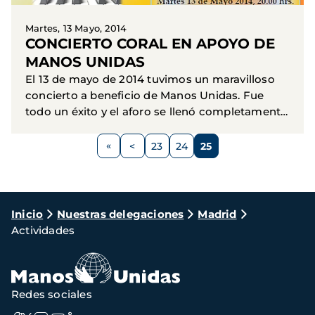
Martes, 13 Mayo, 2014
CONCIERTO CORAL EN APOYO DE
MANOS UNIDAS
El 13 de mayo de 2014 tuvimos un maravilloso
concierto a beneficio de Manos Unidas. Fue
todo un éxito y el aforo se llenó completamente.
Si no pudiste ir, no te pierdas el próximo.
Paginación
<
23
24
25
Página
Página
Página
Página
anterior
Ruta
Inicio
Nuestras delegaciones
Madrid
Actividades
de
navegación
Redes sociales