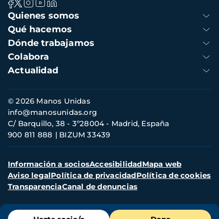
Navegación
Quienes somos
principal
Qué hacemos
Dónde trabajamos
Colabora
Actualidad
Información
© 2026 Manos Unidas
de
info@manosunidas.org
contacto
C/ Barquillo, 38 - 3º28004 - Madrid, España
900 811 888
BIZUM 33439
Menú
Información a socios
Accesibilidad
Mapa web
secundario
Aviso legal
Política de privacidad
Política de cookies
Transparencia
Canal de denuncias
Menú