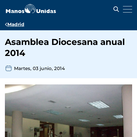
Pasar
al
contenido
principal
Ruta
Madrid
de
Asamblea Diocesana anual
navegación
2014
Martes, 03 junio, 2014