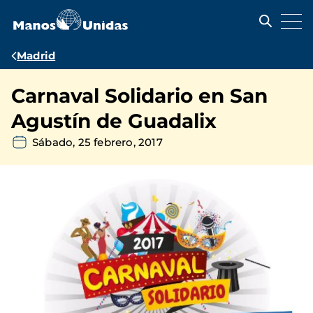
Pasar
al
contenido
principal
Ruta
Madrid
de
Carnaval Solidario en San
navegación
Agustín de Guadalix
Sábado, 25 febrero, 2017