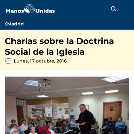
Pasar
al
contenido
principal
Ruta
Madrid
de
Charlas sobre la Doctrina
navegación
Social de la Iglesia
Lunes, 17 octubre, 2016