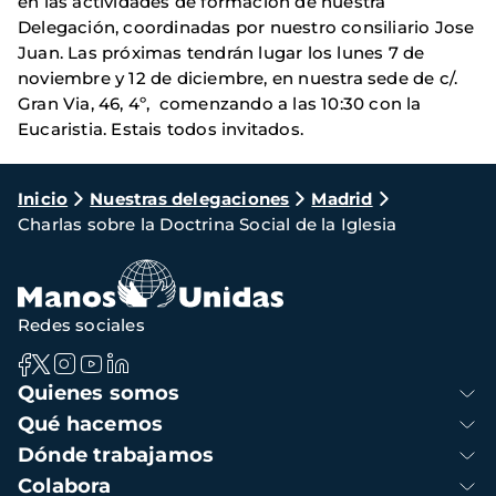
en las actividades de formación de nuestra
Delegación, coordinadas por nuestro consiliario Jose
Juan. Las próximas tendrán lugar los lunes 7 de
noviembre y 12 de diciembre, en nuestra sede de c/.
Gran Via, 46, 4º, comenzando a las 10:30 con la
Eucaristia. Estais todos invitados.
Ruta
Inicio
Nuestras delegaciones
Madrid
Charlas sobre la Doctrina Social de la Iglesia
de
navegación
Redes sociales
Navegación
Quienes somos
principal
Qué hacemos
Dónde trabajamos
Colabora