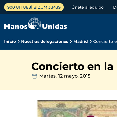
Pasar
Menú
900 811 888
BIZUM 33439
Únete al equipo
D
al
principal
contenido
principal
Ruta
Inicio
Nuestras delegaciones
Madrid
Concierto e
de
navegación
Concierto en la
Martes, 12 mayo, 2015