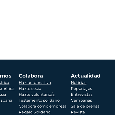
amos
Colabora
Actualidad
frica
Haz un donativo
Noticias
 América
Hazte socio
Reportajes
Asia
Hazte voluntario/a
Entrevistas
 España
Testamento solidario
Campañas
Colabora como empresa
Sala de prensa
Regalo Solidario
Revista