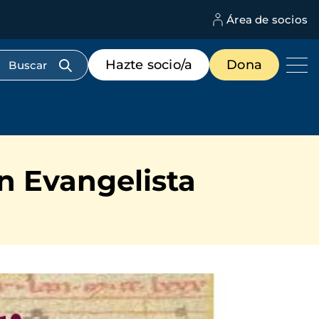
Área de socios
M
d
c
Menú
Hazte socio/a
Dona
d
de
us
destacados
cabecera
n Evangelista