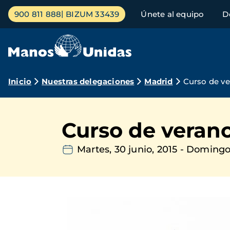
Pasar
Menú
900 811 888
BIZUM 33439
Únete al equipo
D
al
principal
contenido
principal
Ruta
Inicio
Nuestras delegaciones
Madrid
Curso de v
de
navegación
Curso de veran
Martes, 30 junio, 2015
-
Domingo, 