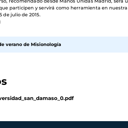
 curso, recomendado desde Manos Unidas Madrid, será 
 que participen y servirá como herramienta en nuestra t
5 de julio de 2015.
:
e verano de Misionología
os
iversidad_san_damaso_0.pdf