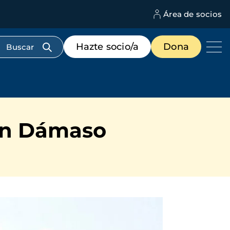
Área de socios
M
d
c
Menú
Hazte socio/a
Dona
d
de
us
destacados
cabecera
San Dámaso