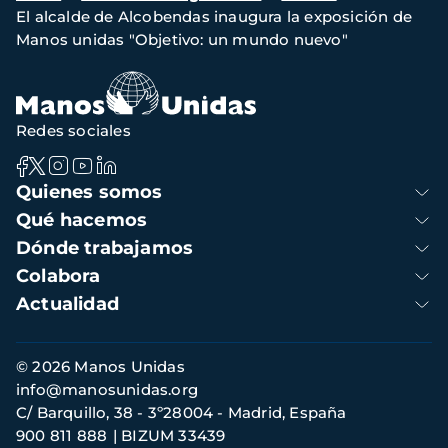
El alcalde de Alcobendas inaugura la exposición de
de
Manos unidas "Objetivo: un mundo nuevo"
navegación
Redes sociales
Navegación
Quienes somos
principal
Qué hacemos
Dónde trabajamos
Colabora
Actualidad
Información
© 2026 Manos Unidas
de
info@manosunidas.org
contacto
C/ Barquillo, 38 - 3º28004 - Madrid, España
900 811 888
BIZUM 33439