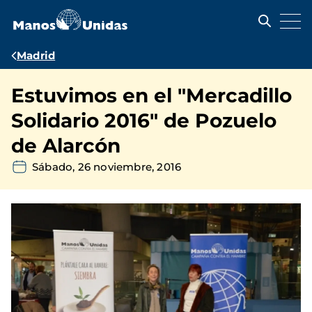
Pasar
al
contenido
principal
Ruta
Madrid
de
Estuvimos en el "Mercadillo
navegación
Solidario 2016" de Pozuelo
de Alarcón
Sábado, 26 noviembre, 2016