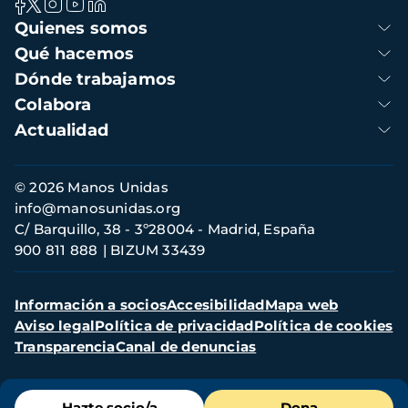
Navegación
Quienes somos
principal
Qué hacemos
Dónde trabajamos
Colabora
Actualidad
Información
© 2026 Manos Unidas
de
info@manosunidas.org
contacto
C/ Barquillo, 38 - 3º28004 - Madrid, España
900 811 888
BIZUM 33439
Menú
Información a socios
Accesibilidad
Mapa web
secundario
Aviso legal
Política de privacidad
Política de cookies
Transparencia
Canal de denuncias
Menú
Hazte socio/a
Dona