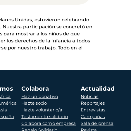
 Manos Unidas, estuvieron celebrando
. Nuestra participación se concretó en
 para mostrar a los niños de que
r los derechos de la infancia a todos
se por nuestro trabajo. Todo en el
amos
Colabora
Actualidad
frica
Haz un donativo
Noticias
 América
Hazte socio
Reportajes
Asia
Hazte voluntario/a
Entrevistas
 España
Testamento solidario
Campañas
Colabora como empresa
Sala de prensa
Regalo Solidario
Revista