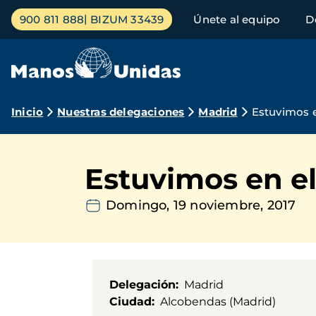
Pasar
Menú
900 811 888
BIZUM 33439
Únete al equipo
D
al
principal
contenido
principal
Ruta
Inicio
Nuestras delegaciones
Madrid
Estuvimos e
de
navegación
Estuvimos en el
Domingo, 19 noviembre, 2017
Delegación
Madrid
Ciudad
Alcobendas (Madrid)