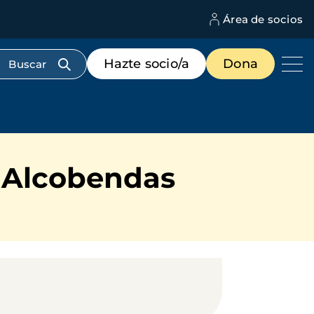
Área de socios
M
d
c
Menú
Hazte socio/a
Dona
d
de
us
destacados
cabecera
n Alcobendas