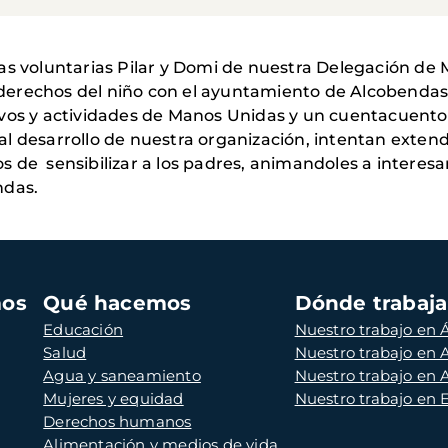
as voluntarias Pilar y Domi de nuestra Delegación de
os derechos del niño con el ayuntamiento de Alcobendas
ivos y actividades de Manos Unidas y un cuentacuentos
l desarrollo de nuestra organización, intentan extende
 de sensibilizar a los padres, animandoles a interesar
ndas.
mos
Qué hacemos
Dónde trabaj
Educación
Nuestro trabajo en Á
Salud
Nuestro trabajo en
Agua y saneamiento
Nuestro trabajo en 
Mujeres y equidad
Nuestro trabajo en
Derechos humanos
Alimentación y medios de vida