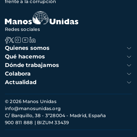
frente a la corrupción
navegación
Redes sociales
Navegación
Quienes somos
principal
Qué hacemos
Dónde trabajamos
Colabora
Actualidad
Información
© 2026 Manos Unidas
de
info@manosunidas.org
contacto
C/ Barquillo, 38 - 3º28004 - Madrid, España
900 811 888
BIZUM 33439