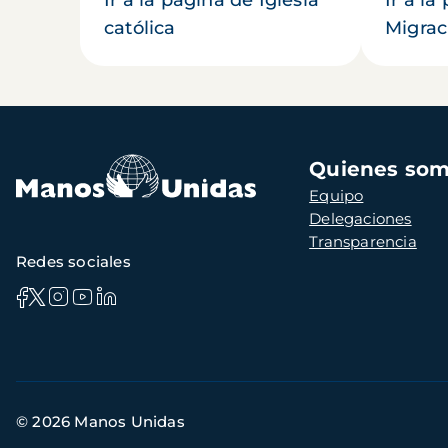
católica
Migrac
Navegación
Quienes so
principal
Equipo
Delegaciones
Transparencia
Redes sociales
Información
© 2026 Manos Unidas
de
contacto