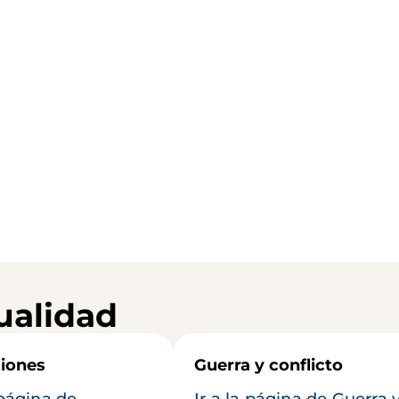
ualidad
iones
Guerra y conflicto
 página de
Ir a la página de Guerra 