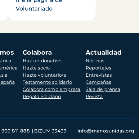
Voluntariado
amos
Colabora
Actualidad
frica
Haz un donativo
Noticias
 América
Hazte socio
Reportajes
Asia
Hazte voluntario/a
Entrevistas
 España
Testamento solidario
Campañas
Colabora como empresa
Sala de prensa
Regalo Solidario
Revista
900 811 888
BIZUM 33439
info@manosunidas.org