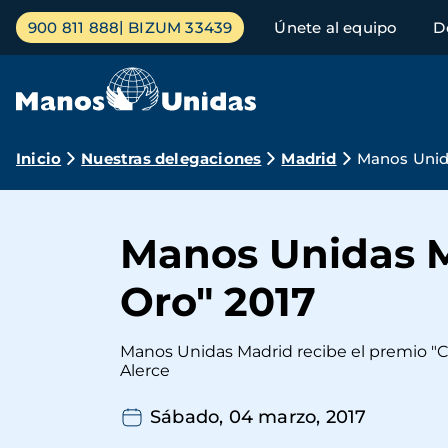
Pasar
Menú
900 811 888
BIZUM 33439
Únete al equipo
D
al
principal
contenido
principal
Ruta
Inicio
Nuestras delegaciones
Madrid
Manos Unida
de
navegación
Manos Unidas M
Oro" 2017
Manos Unidas Madrid recibe el premio "Cuc
Alerce
Sábado, 04 marzo, 2017