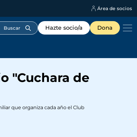
Área de socios
M
d
c
Menú
Hazte socio/a
Dona
d
de
us
destacados
cabecera
io "Cuchara de
iliar que organiza cada año el Club