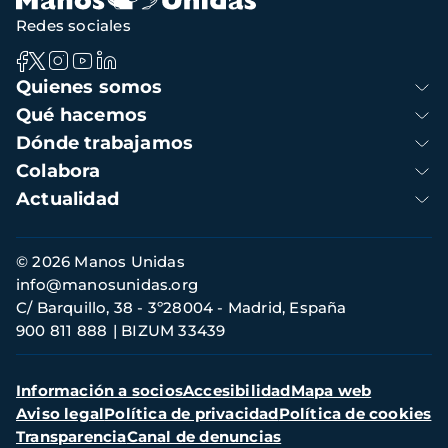
Redes sociales
Navegación
Quienes somos
principal
Qué hacemos
Dónde trabajamos
Colabora
Actualidad
Información
© 2026 Manos Unidas
de
info@manosunidas.org
contacto
C/ Barquillo, 38 - 3º28004 - Madrid, España
900 811 888
BIZUM 33439
Menú
Información a socios
Accesibilidad
Mapa web
secundario
Aviso legal
Política de privacidad
Política de cookies
Transparencia
Canal de denuncias