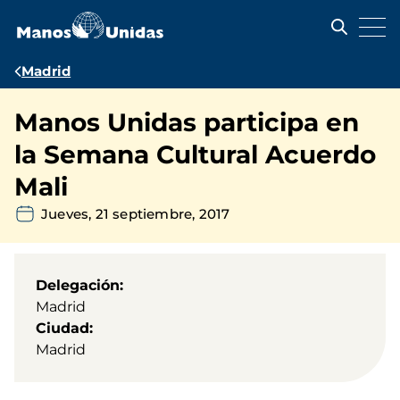
Pasar
al
contenido
principal
Ruta
Madrid
de
Manos Unidas participa en
navegación
la Semana Cultural Acuerdo
Mali
Jueves, 21 septiembre, 2017
Delegación
Madrid
Ciudad
Madrid