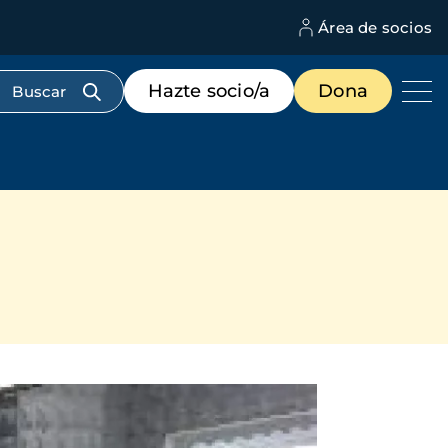
Área de socios
M
d
c
Menú
Hazte socio/a
Dona
d
de
us
destacados
cabecera