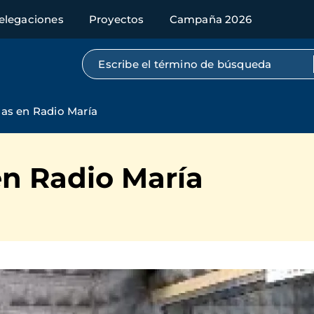
elegaciones
Proyectos
Campaña 2026
Búsqueda por texto completo
as en Radio María
n Radio María