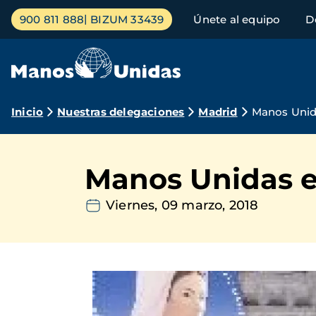
Pasar
Menú
900 811 888
BIZUM 33439
Únete al equipo
D
al
principal
contenido
principal
Ruta
Inicio
Nuestras delegaciones
Madrid
Manos Unid
de
navegación
Manos Unidas e
Viernes, 09 marzo, 2018