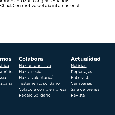
 comboniana María Ángeles Arlandis
Chad. Con motivo del día internacional
amos
Colabora
Actualidad
frica
Haz un donativo
Noticias
 América
Hazte socio
Reportajes
Asia
Hazte voluntario/a
Entrevistas
 España
Testamento solidario
Campañas
Colabora como empresa
Sala de prensa
Regalo Solidario
Revista