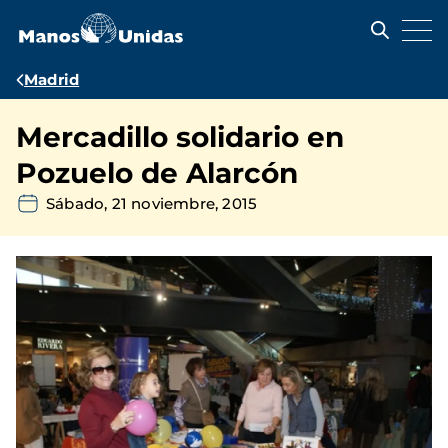
Pasar
al
contenido
principal
Ruta
Madrid
de
Mercadillo solidario en
navegación
Pozuelo de Alarcón
Sábado, 21 noviembre, 2015