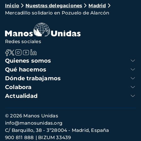
Ruta
Inicio
Nuestras delegaciones
Madrid
Mercadillo solidario en Pozuelo de Alarcón
de
navegación
Redes sociales
Navegación
Quienes somos
principal
Qué hacemos
Dónde trabajamos
Colabora
Actualidad
Información
© 2026 Manos Unidas
de
info@manosunidas.org
contacto
C/ Barquillo, 38 - 3º28004 - Madrid, España
900 811 888
BIZUM 33439