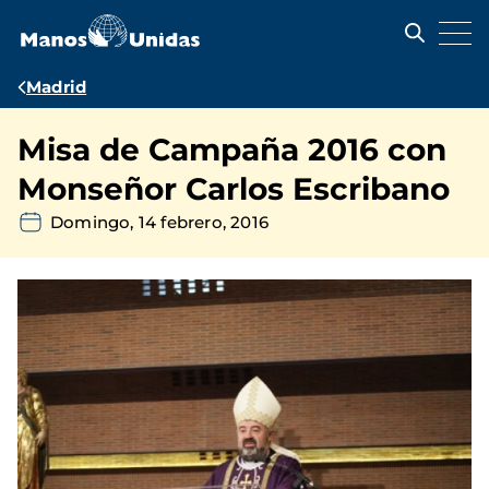
Pasar
al
contenido
principal
Ruta
Madrid
de
Misa de Campaña 2016 con
navegación
Monseñor Carlos Escribano
Domingo, 14 febrero, 2016