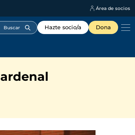
Área de socios
M
d
c
Menú
Hazte socio/a
Dona
d
de
us
destacados
cabecera
Cardenal