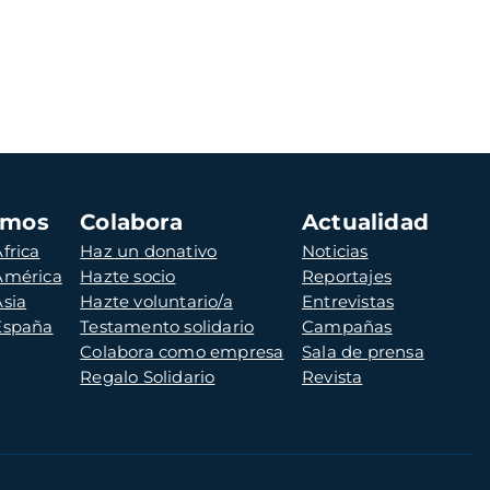
amos
Colabora
Actualidad
frica
Haz un donativo
Noticias
 América
Hazte socio
Reportajes
Asia
Hazte voluntario/a
Entrevistas
 España
Testamento solidario
Campañas
Colabora como empresa
Sala de prensa
Regalo Solidario
Revista