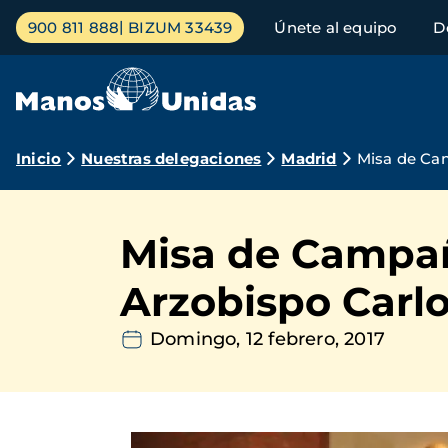
Pasar
Menú
900 811 888
BIZUM 33439
Únete al equipo
D
al
principal
contenido
principal
Ruta
Inicio
Nuestras delegaciones
Madrid
Misa de Ca
de
navegación
Misa de Campañ
Arzobispo Carl
Domingo, 12 febrero, 2017