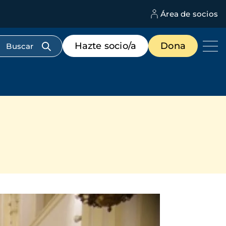
Área de socios
M
d
c
Menú
Hazte socio/a
Dona
d
de
us
destacados
cabecera