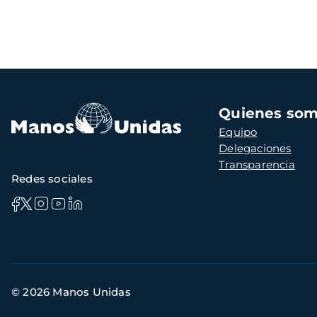
Navegación
Quienes so
principal
Equipo
Delegaciones
Transparencia
Redes sociales
Información
© 2026 Manos Unidas
de
contacto