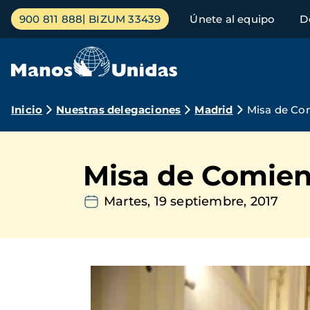
Pasar
Menú
900 811 888
BIZUM 33439
Únete al equipo
D
al
principal
contenido
principal
Ruta
Inicio
Nuestras delegaciones
Madrid
Misa de Co
de
navegación
Misa de Comien
Martes, 19 septiembre, 2017