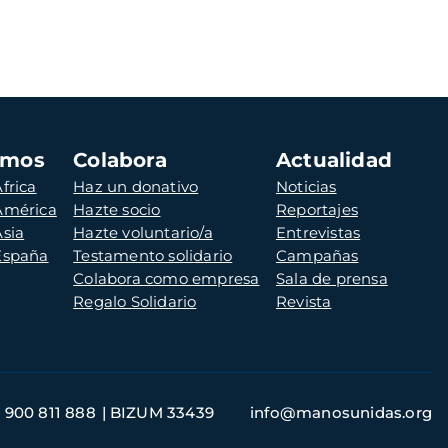
amos
Colabora
Actualidad
frica
Haz un donativo
Noticias
 América
Hazte socio
Reportajes
Asia
Hazte voluntario/a
Entrevistas
 España
Testamento solidario
Campañas
Colabora como empresa
Sala de prensa
Regalo Solidario
Revista
900 811 888
BIZUM 33439
info@manosunidas.org