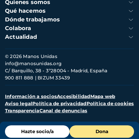
Navegación
Quienes somos
principal
Qué hacemos
Dónde trabajamos
Colabora
Actualidad
Información
© 2026 Manos Unidas
de
info@manosunidas.org
contacto
C/ Barquillo, 38 - 3º28004 - Madrid, España
900 811 888
BIZUM 33439
Menú
Información a socios
Accesibilidad
Mapa web
secundario
Aviso legal
Política de privacidad
Política de cookies
Transparencia
Canal de denuncias
Menú
Hazte socio/a
Dona
de