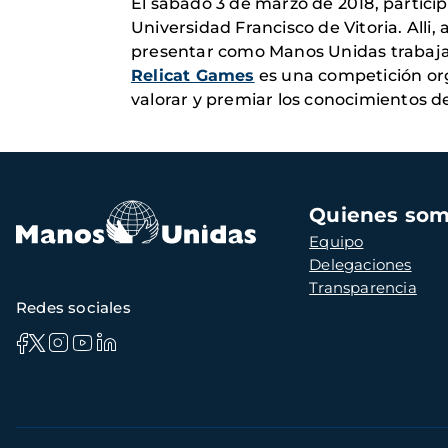
El sábado 3 de marzo de 2018, partic
Universidad Francisco de Vitoria. Alli
presentar como Manos Unidas trabaja
Relicat Games
es una competición org
valorar y premiar los conocimientos d
Navegación
Quienes so
principal
Equipo
Delegaciones
Transparencia
Redes sociales