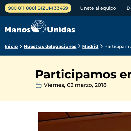
Pasar
Menú
900 811 888
BIZUM 33439
Únete al equipo
D
al
principal
contenido
principal
Ruta
Inicio
Nuestras delegaciones
Madrid
Participam
de
navegación
Participamos e
Viernes, 02 marzo, 2018