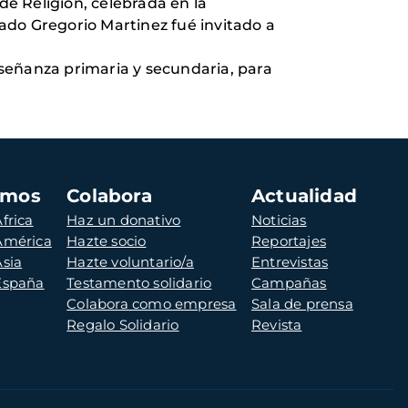
e Religión, celebrada en la
gado Gregorio Martinez fué invitado a
señanza primaria y secundaria, para
amos
Colabora
Actualidad
frica
Haz un donativo
Noticias
 América
Hazte socio
Reportajes
Asia
Hazte voluntario/a
Entrevistas
 España
Testamento solidario
Campañas
Colabora como empresa
Sala de prensa
Regalo Solidario
Revista