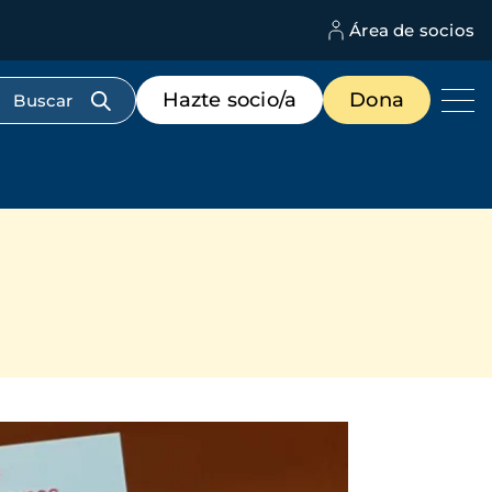
Área de socios
M
d
c
Menú
Hazte socio/a
Dona
d
de
us
destacados
cabecera