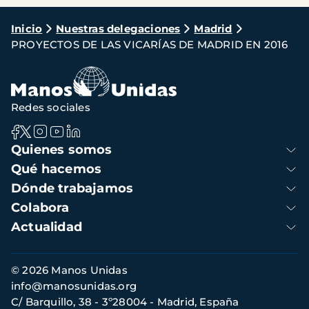
Ruta
Inicio
Nuestras delegaciones
Madrid
PROYECTOS DE LAS VICARÍAS DE MADRID EN 2016
de
navegación
Redes sociales
Navegación
Quienes somos
principal
Qué hacemos
Dónde trabajamos
Colabora
Actualidad
Información
© 2026 Manos Unidas
de
info@manosunidas.org
contacto
C/ Barquillo, 38 - 3º28004 - Madrid, España