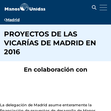
Pasar
al
contenido
principal
Ruta
Madrid
de
PROYECTOS DE LAS
navegación
VICARÍAS DE MADRID EN
2016
En colaboración con
La delegación de Madrid asume enteramente la
financiación de proyectos de desarrollo de Manos