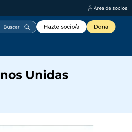
Área de socios
M
d
c
Menú
Hazte socio/a
Dona
d
de
us
destacados
cabecera
nos Unidas