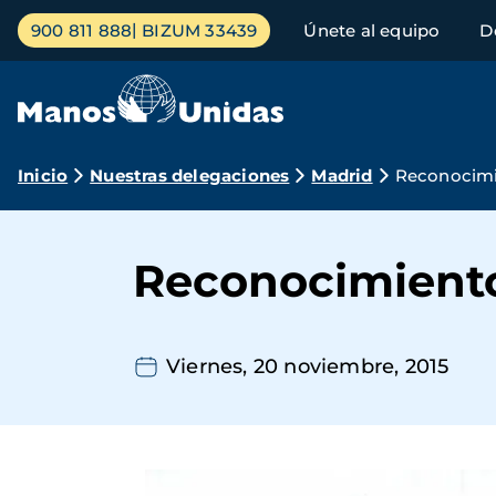
Pasar
Menú
900 811 888
BIZUM 33439
Únete al equipo
D
al
principal
contenido
principal
Ruta
Inicio
Nuestras delegaciones
Madrid
Reconocimi
de
navegación
Reconocimient
Viernes, 20 noviembre, 2015