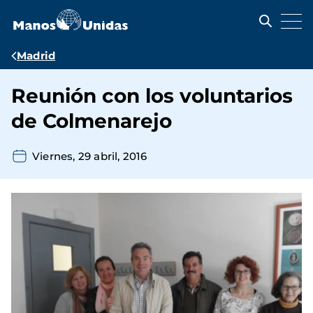
Pasar
al
contenido
principal
Ruta
Madrid
de
Reunión con los voluntarios
navegación
de Colmenarejo
Viernes, 29 abril, 2016