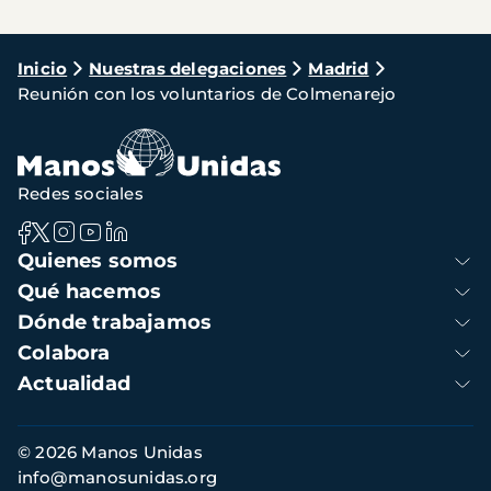
Ruta
Inicio
Nuestras delegaciones
Madrid
Reunión con los voluntarios de Colmenarejo
de
navegación
Redes sociales
Navegación
Quienes somos
principal
Qué hacemos
Dónde trabajamos
Colabora
Actualidad
Información
© 2026 Manos Unidas
de
info@manosunidas.org