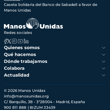
de
Caseta Solidaria del Banco de Sabadell a favor de
navegación
Manos Unidas
Redes sociales
Navegación
Quienes somos
principal
Qué hacemos
Dónde trabajamos
Colabora
Actualidad
Información
© 2026 Manos Unidas
de
info@manosunidas.org
contacto
C/ Barquillo, 38 - 3º28004 - Madrid, España
900 811 888
BIZUM 33439