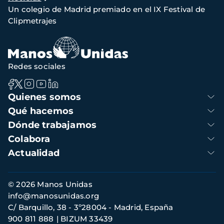
de
Un colegio de Madrid premiado en el IX Festival de
navegación
Clipmetrajes
Redes sociales
Navegación
Quienes somos
principal
Qué hacemos
Dónde trabajamos
Colabora
Actualidad
Información
© 2026 Manos Unidas
de
info@manosunidas.org
contacto
C/ Barquillo, 38 - 3º28004 - Madrid, España
900 811 888
BIZUM 33439