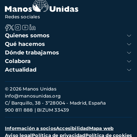
Redes sociales
Navegación
Quienes somos
principal
Qué hacemos
Dónde trabajamos
Colabora
Actualidad
Información
© 2026 Manos Unidas
de
info@manosunidas.org
contacto
C/ Barquillo, 38 - 3º28004 - Madrid, España
900 811 888
BIZUM 33439
Menú
Información a socios
Accesibilidad
Mapa web
secundario
Aviso legal
Política de privacidad
Política de cookies