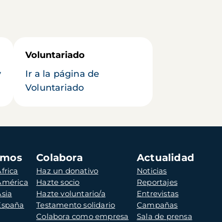
Voluntariado
y
Ir a la página de
Voluntariado
amos
Colabora
Actualidad
frica
Haz un donativo
Noticias
 América
Hazte socio
Reportajes
Asia
Hazte voluntario/a
Entrevistas
 España
Testamento solidario
Campañas
Colabora como empresa
Sala de prensa