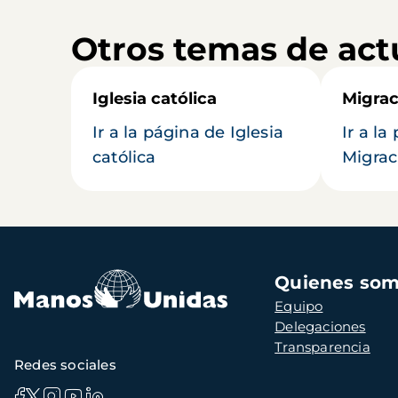
Otros temas de act
Iglesia católica
Migrac
Ir a la página de Iglesia
Ir a la
católica
Migrac
Navegación
Quienes so
principal
Equipo
Delegaciones
Transparencia
Redes sociales