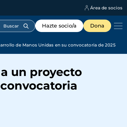
Área de socios
M
d
c
Menú
Hazte socio/a
Dona
d
de
us
destacados
cabecera
rrollo de Manos Unidas en su convocatoria de 2025
a un proyecto
 convocatoria