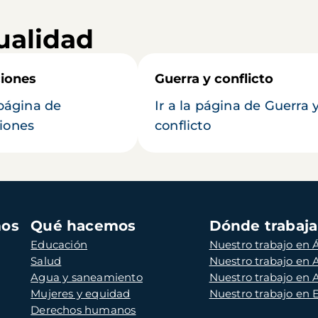
ualidad
iones
Guerra y conflicto
 página de
Ir a la página de Guerra 
iones
conflicto
mos
Qué hacemos
Dónde trabaj
Educación
Nuestro trabajo en Á
Salud
Nuestro trabajo en
Agua y saneamiento
Nuestro trabajo en 
Mujeres y equidad
Nuestro trabajo en
Derechos humanos