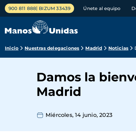
Pasar
Menú
900 811 888
BIZUM 33439
Únete al equipo
D
al
principal
contenido
principal
Ruta
Inicio
Nuestras delegaciones
Madrid
Noticias
de
navegación
Damos la bienv
Madrid
Miércoles, 14 junio, 2023