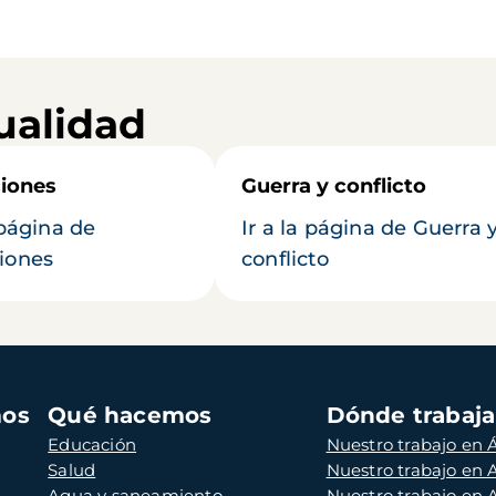
ualidad
iones
Guerra y conflicto
 página de
Ir a la página de Guerra 
iones
conflicto
mos
Qué hacemos
Dónde trabaj
Educación
Nuestro trabajo en Á
Salud
Nuestro trabajo en
Agua y saneamiento
Nuestro trabajo en 