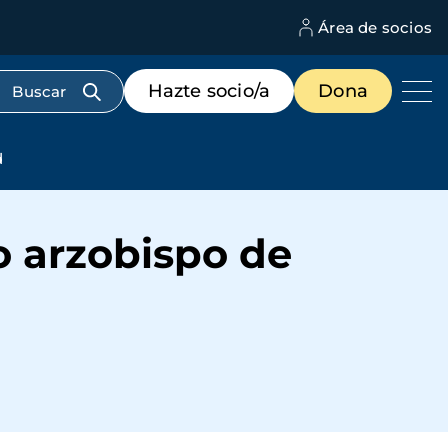
Área de socios
M
d
c
Menú
Hazte socio/a
Dona
d
de
us
destacados
cabecera
d
o arzobispo de