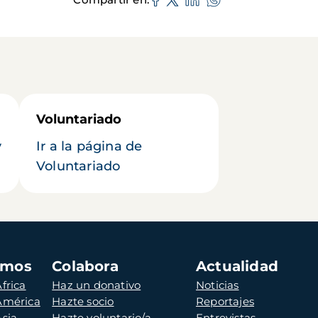
Voluntariado
y
Ir a la página de
Voluntariado
amos
Colabora
Actualidad
frica
Haz un donativo
Noticias
 América
Hazte socio
Reportajes
Asia
Hazte voluntario/a
Entrevistas