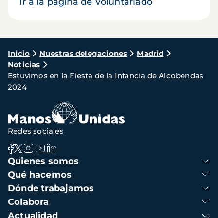
Ir a la página de Voluntariado
Ruta
Inicio
Nuestras delegaciones
Madrid
Noticias
de
Estuvimos en la Fiesta de la Infancia de Alcobendas
navegación
2024
Redes sociales
Navegación
Quienes somos
principal
Qué hacemos
Dónde trabajamos
Colabora
Actualidad